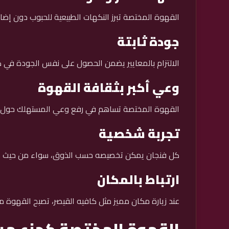
القهوة المختصة تبرز النكهات الطبيعية للحبوب دون إضاف
جودة ثابتة
الالتزام بالمعايير يضمن الحصول على نفس الجودة في 
وعي أكبر بثقافة القهوة
القهوة المختصة تساهم في رفع وعي المستهلك حول م
تجربة شخصية
كل فنجان يمكن تخصيصه حسب الذوق، سواء من حيث درج
ارتباط بالمكان
عند زيارة مكان مميز مثل كافيه القيصر، تصبح القهوة م
القهوة المختصة كجزء من 